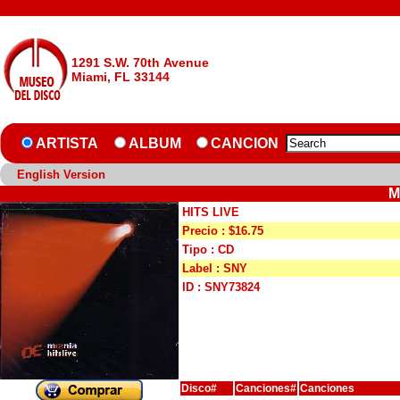
1291 S.W. 70th Avenue
Miami, FL 33144
ARTISTA
ALBUM
CANCION
English Version
M
HITS LIVE
Precio : $16.75
Tipo : CD
Label : SNY
ID : SNY73824
Disco#
Canciones#
Canciones