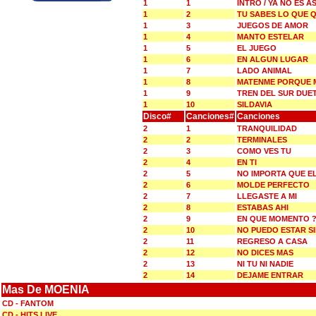
1
1
INTRO / YA NO ES AS
1
2
TU SABES LO QUE 
1
3
JUEGOS DE AMOR
1
4
MANTO ESTELAR
1
5
EL JUEGO
1
6
EN ALGUN LUGAR
1
7
LADO ANIMAL
1
8
MATENME PORQUE 
1
9
TREN DEL SUR DUE
1
10
SILDAVIA
Disco#
Canciones#
Canciones
2
1
TRANQUILIDAD
2
2
TERMINALES
2
3
COMO VES TU
2
4
EN TI
2
5
NO IMPORTA QUE E
2
6
MOLDE PERFECTO
2
7
LLEGASTE A MI
2
8
ESTABAS AHI
2
9
EN QUE MOMENTO 
2
10
NO PUEDO ESTAR SI
2
11
REGRESO A CASA
2
12
NO DICES MAS
2
13
NI TU NI NADIE
2
14
DEJAME ENTRAR
Mas De MOENIA
CD - FANTOM
CD - HITS LIVE