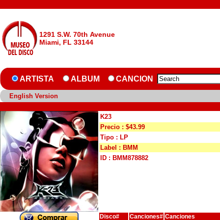
1291 S.W. 70th Avenue
Miami, FL 33144
ARTISTA
ALBUM
CANCION
English Version
K23
Precio : $43.99
Tipo : LP
Label : BMM
ID : BMM878882
Disco#
Canciones#
Canciones