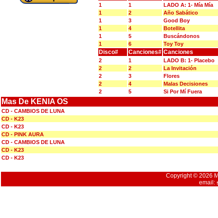
1
1
LADO A: 1- Mía Mía
1
2
Año Sabático
1
3
Good Boy
1
4
Botellita
1
5
Buscándonos
1
6
Toy Toy
Disco#
Canciones#
Canciones
2
1
LADO B: 1- Placebo
2
2
La Invitación
2
3
Flores
2
4
Malas Decisiones
2
5
Si Por Mí Fuera
Mas De KENIA OS
CD - CAMBIOS DE LUNA
CD - K23
CD - K23
CD - PINK AURA
CD - CAMBIOS DE LUNA
CD - K23
CD - K23
Copyright © 2026 Mu
email: