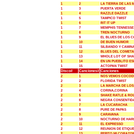
1
2
LA TIERRA DE LAS 
1
3
PUERTA VERDE
1
4
RAZZLE DAZZLE
1
5
TAMPICO TWIST
1
6
RIT IT UP
1
7
MEMPHIS TENNESSE
1
8
TREN NOCTURNO
1
9
EL BLUES DE LOS 
1
10
DE BUEN HUMOR
1
11
SILBANDO Y CAMIN
1
12
BLUES DEL COMETA
1
13
WHOLE LOT OF SHA
1
14
EN UN PUEBLITO E
1
15
ACTOPAN TWIST
Disco#
Canciones#
Canciones
2
1
NOS VEMOS COCOD
2
2
FLORIDA TWIST
2
3
LA MARCHA DE LOS
2
4
CORINA,CORINA
2
5
SHAKE RATLE & RO
2
6
NEGRA CONSENTID
2
7
LA CUCARACHA
2
8
PURE DE PAPAS
2
9
CARAVANA
2
10
NOCTURNO DE HAR
2
11
EL EXPRESSO
2
12
REUNION DE ETIQU
2
13
PEPITO MI CORAZO