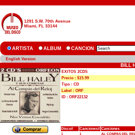
1291 S.W. 70th Avenue
Miami, FL 33144
ARTISTA
ALBUM
CANCION
English Version
BILL 
EXITOS 2CDS
Precio : $15.99
Tipo : CD
Label : ORF
ID : ORF22132
Disco#
Canciones#
Canciones
1
1
AL COMPAS DEL RE