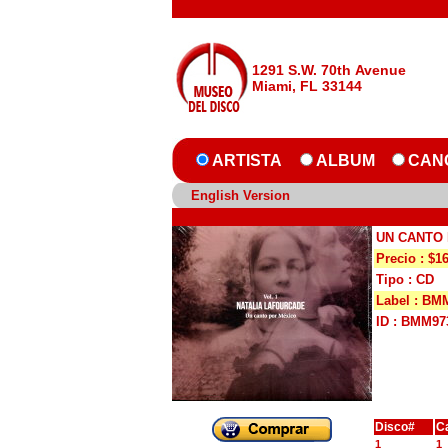
1291 S.W. 70th Avenue
Miami, FL 33144
ARTISTA
ALBUM
CAN
English Version
UN CANTO 
Precio : $1
Tipo : CD
Label : BM
ID : BMM97
Disco#
C
1
1