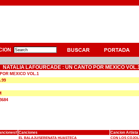
CION
NATALIA LAFOURCADE : UN CANTO POR MEXICO VOL.
POR MEXICO VOL.1
6.99
M
3684
anciones#
Canciones
Cancion Artista
EL BALAJU/SERENATA HUASTECA
CON LOS COJOL