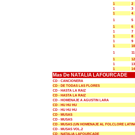
1
2
1
3
1
4
1
5
1
6
1
7
1
8
1
9
1
10
1
11
1
12
1
13
1
14
Mas De NATALIA LAFOURCADE
CD - CANCIONERA
CD - DE TODAS LAS FLORES
CD - HASTA LA RAIZ
CD - HASTA LA RAIZ
CD - HOMENAJE A AGUSTIN LARA
CD - HU HU HU
CD - HU HU HU
CD - MUSAS
CD - MUSAS
CD - MUSAS (UN HOMENAJE AL FOLCLORE LATI
CD - MUSAS VOL.2
CD - NATALIA LAFOURCADE