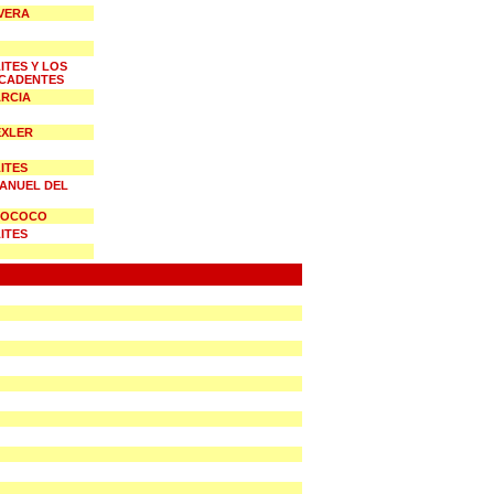
VERA
ITES Y LOS
ECADENTES
RCIA
EXLER
ITES
ANUEL DEL
ROCOCO
ITES