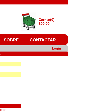
Carrito(0)
$00.00
Login
1
ITES