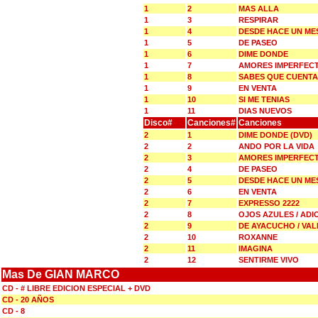
1
2
MAS ALLA
1
3
RESPIRAR
1
4
DESDE HACE UN ME
1
5
DE PASEO
1
6
DIME DONDE
1
7
AMORES IMPERFEC
1
8
SABES QUE CUENT
1
9
EN VENTA
1
10
SI ME TENIAS
1
11
DIAS NUEVOS
Disco#
Canciones#
Canciones
2
1
DIME DONDE (DVD)
2
2
ANDO POR LA VIDA
2
3
AMORES IMPERFEC
2
4
DE PASEO
2
5
DESDE HACE UN ME
2
6
EN VENTA
2
7
EXPRESSO 2222
2
8
OJOS AZULES / ADI
2
9
DE AYACUCHO / VAL
2
10
ROXANNE
2
11
IMAGINA
2
12
SENTIRME VIVO
Mas De GIAN MARCO
CD - # LIBRE EDICION ESPECIAL + DVD
CD - 20 AÑOS
CD - 8