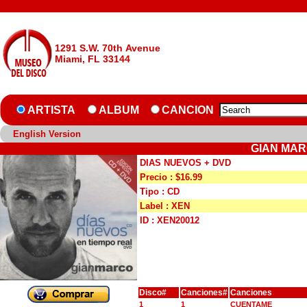
1291 S.W. 70th Avenue
Miami, FL 33144
ARTISTA
ALBUM
CANCION
English Version
GIAN MAR
DIAS NUEVOS + DVD
Precio : $16.99
Tipo : CD
Label : XEN
ID : XEN20012
Disco#
Canciones#
Canciones
1
1
CUENTAME