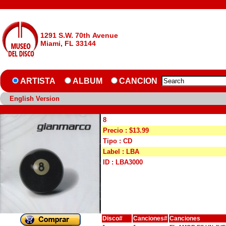
1291 S.W. 70th Avenue
Miami, FL 33144
ARTISTA
ALBUM
CANCION
English Version
8
Precio : $13.99
Tipo : CD
Label : LBA
ID : LBA3000
Disco#
Canciones#
Canciones