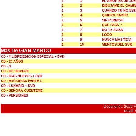
1
1
EL AMOR ES UN JU
1
2
DIBUJAME EL CAMI
1
3
CUANDO TU NO EST
1
4
QUIERO SABER
1
5
SIN PERMISO
1
6
QUE PASA ?
1
7
NO TE AVISA
1
8
LOCO
1
9
NUNCA MAS TE VI
1
10
VIENTOS DEL SUR
Mas De GIAN MARCO
CD - # LIBRE EDICION ESPECIAL + DVD
CD - 20 AÑOS
CD - 8
CD - DE SIEMPRE
CD - DIAS NUEVOS + DVD
CD - HISTORIAS PARTE 1
CD - LUNARIO + DVD
CD - SEÑORA CUENTEME
CD - VERSIONES
Copyright © 2026 Mu
email: