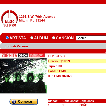
1291 S.W. 70th Avenue
Miami, FL 33144
ARTISTA
ALBUM
CANCION
English Version
HITS +DVD
Precio : $10.99
Tipo : CD
Label : BMM
ID : BMM702463
Disco#
Canciones#
Canciones
1
1
SOÑE