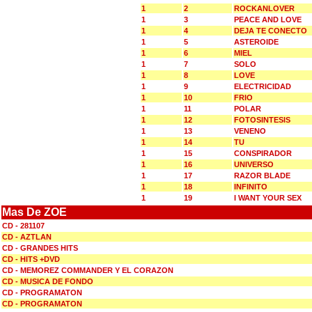
1
2
ROCKANLOVER
1
3
PEACE AND LOVE
1
4
DEJA TE CONECTO
1
5
ASTEROIDE
1
6
MIEL
1
7
SOLO
1
8
LOVE
1
9
ELECTRICIDAD
1
10
FRIO
1
11
POLAR
1
12
FOTOSINTESIS
1
13
VENENO
1
14
TU
1
15
CONSPIRADOR
1
16
UNIVERSO
1
17
RAZOR BLADE
1
18
INFINITO
1
19
I WANT YOUR SEX
Mas De ZOE
CD - 281107
CD - AZTLAN
CD - GRANDES HITS
CD - HITS +DVD
CD - MEMOREZ COMMANDER Y EL CORAZON
CD - MUSICA DE FONDO
CD - PROGRAMATON
CD - PROGRAMATON