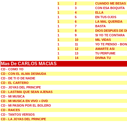
1
2
CUANDO ME BESAS
1
3
CON ESA BOQUITA
1
4
ELLA
1
5
EN TUS OJOS
1
6
LA MAL QUERIDA
1
7
BASTA
1
8
DIOS DESPUES DE D
1
9
SI YO TE CONTARA
1
10
MIL VIDAS
1
11
YO TE PIENSO - B
1
12
AMARTE ASI
1
13
TU PERFUME
1
14
DIVINA TU
Mas De CARLOS MACIAS
CD - COMO YO
CD - CON EL ALMA DESNUDA
CD - DE TI O DE NADIE
CD - EL CARTERO
CD - JOYAS DEL PRINCIPE
CD - LASTIMA QUE SEAN AJENAS
CD - MI MUSICA
CD - MI MUSICA EN VIVO + DVD
CD - MI PASION POR EL BOLERO
CD - RAICES
CD - TANTOS VERSOS
CD - LA JOYAS DEL PRINCIPE