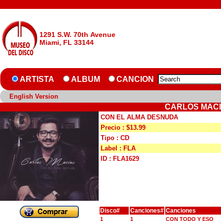
1291 S.W. 70th Avenue
Miami, FL 33144
ARTISTA
ALBUM
CANCION
English Version
CARLOS MACI
CON EL ALMA DESNUDA
Precio : $13.99
Tipo : CD
Label : FLA
ID : FLA1629
Disco#
Canciones#
Canciones
1
1
CON TODO Y ESO