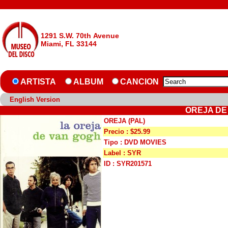
1291 S.W. 70th Avenue
Miami, FL 33144
ARTISTA
ALBUM
CANCION
English Version
OREJA DE 
OREJA (PAL)
Precio : $25.99
Tipo : DVD MOVIES
Label : SYR
ID : SYR201571