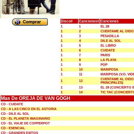
Disco#
Canciones#
Canciones
1
1
EL 28
1
2
CUENTAME AL OIDO
1
3
PESADILLA
1
4
DILE AL SOL
1
5
EL LIBRO
1
6
CUIDATE
1
7
PARIS
1
8
LA PLAYA
1
9
POP
1
10
MARIPOSA
1
11
MARIPOSA (V.O. VID
CUENTAME AL OIDO
1
12
PRINCIPALES)
1
13
EL 28 (CONCIERTO 
1
14
TIC TAC (CONCIERT
Mas De OREJA DE VAN GOGH
CD - CUIDATE
CD - A LAS CINCO EN EL ASTORIA
CD - DILE AL SOL
CD - EL PLANETA IMAGINARIO
CD - EL VIAJE DE COPPERPOT
CD - ESENCIAL
CD - GRANDES EXITOS