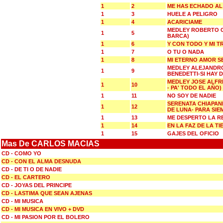
1
2
ME HAS ECHADO AL
1
3
HUELE A PELIGRO
1
4
ACARICIAME
MEDLEY ROBERTO C
1
5
BARCA)
1
6
Y CON TODO Y MI T
1
7
O TU O NADA
1
8
MI ETERNO AMOR S
MEDLEY ALEJANDRO
1
9
BENEDETTI-SI HAY 
MEDLEY JOSE ALFR
1
10
- PA' TODO EL AÑO)
1
11
NO SOY DE NADIE
SERENATA CHIAPANE
1
12
DE LUNA- PARA SIE
1
13
ME DESPERTO LA R
1
14
EN LA FAZ DE LA T
1
15
GAJES DEL OFICIO
Mas De CARLOS MACIAS
CD - COMO YO
CD - CON EL ALMA DESNUDA
CD - DE TI O DE NADIE
CD - EL CARTERO
CD - JOYAS DEL PRINCIPE
CD - LASTIMA QUE SEAN AJENAS
CD - MI MUSICA
CD - MI MUSICA EN VIVO + DVD
CD - MI PASION POR EL BOLERO