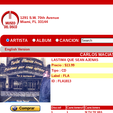
1291 S.W. 70th Avenue
Miami, FL 33144
ARTISTA
ALBUM
CANCION
English Version
CARLOS MACIAS
LASTIMA QUE SEAN AJENAS
Precio : $13.99
Tipo : CD
Label : FLA
ID : FLA1813
Disco#
Canciones#
Canciones
1
1
SI TU TE VAS