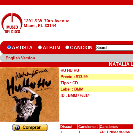
1291 S.W. 70th Avenue
Miami, FL 33144
ARTISTA
ALBUM
CANCION
English Version
NATALIA 
HU HU HU
Precio : $13.99
Tipo : CD
Label : BMM
ID : BMM776314
Disco#
Canciones#
Canciones
1
1
CD: 1-NIÑO HOJAS