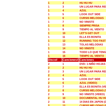
1
2
HU HU HU
1
3
UN LUGAR PARA R
1
4
AZUL
1
5
LOOK OUT SIDE
1
6
CURSIS MELODIAS
1
7
NO VINISTE
1
8
SIEMPRE PRISA
1
9
TIEMPO AL VIENTO
1
10
LET'S GET OUT
1
11
ELLA ES BONITA
1
12
RUNNING TOO FAST
1
13
TOLAS MELODIAS
1
14
NO VINISTE
1
15
TODO LO QUE TENG
1
16
TIEMPO AL VIENTO
Disco#
Canciones#
Canciones
2
1
DVD: 1-NIÑO HOJAS
2
2
HU HU HU
2
3
UN LUGAR PARA R
2
4
AZUL
2
5
LOOK OUT SIDE
2
6
AZUL (VIDEO)
2
7
ELLA ES BONITA (VI
2
8
CURSIS MELODIAS (
2
9
NO VINISTE (VIDEO)
2
10
DOCUMENTAL HU H
2
11
14 DIAS EN JAPON 
2
12
CURSIS MELODIAS (