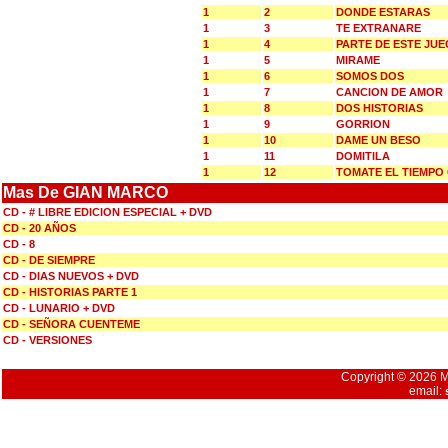
1
2
DONDE ESTARAS
1
3
TE EXTRANARE
1
4
PARTE DE ESTE JU
1
5
MIRAME
1
6
SOMOS DOS
1
7
CANCION DE AMOR
1
8
DOS HISTORIAS
1
9
GORRION
1
10
DAME UN BESO
1
11
DOMITILA
1
12
TOMATE EL TIEMPO
Mas De GIAN MARCO
CD - # LIBRE EDICION ESPECIAL + DVD
CD - 20 AÑOS
CD - 8
CD - DE SIEMPRE
CD - DIAS NUEVOS + DVD
CD - HISTORIAS PARTE 1
CD - LUNARIO + DVD
CD - SEÑORA CUENTEME
CD - VERSIONES
Copyright © 2026 Mu
email: