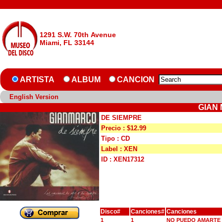
1291 S.W. 70th Avenue
Miami, FL 33144
ARTISTA
ALBUM
CANCION
English Version
GIAN 
DE SIEMPRE
Precio : $12.99
Tipo : CD
Label : XEN
ID : XEN17312
Disco#
Canciones#
Canciones
1
1
NO PUEDO AMARTE