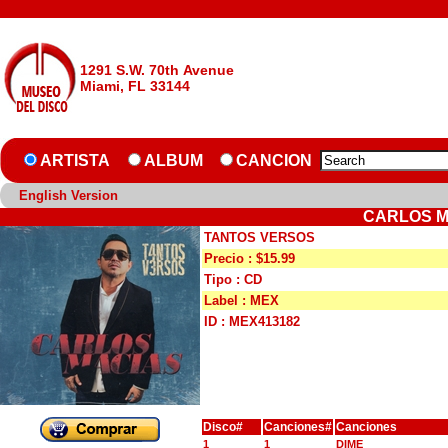
1291 S.W. 70th Avenue
Miami, FL 33144
ARTISTA
ALBUM
CANCION
English Version
CARLOS M
TANTOS VERSOS
Precio : $15.99
Tipo : CD
Label : MEX
ID : MEX413182
Disco#
Canciones#
Canciones
1
1
DIME