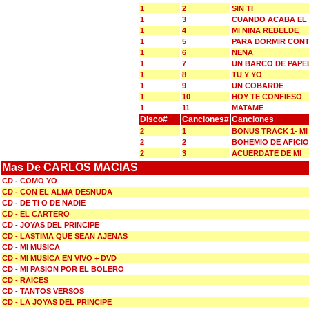
1
2
SIN TI
1
3
CUANDO ACABA EL
1
4
MI NINA REBELDE
1
5
PARA DORMIR CON
1
6
NENA
1
7
UN BARCO DE PAPE
1
8
TU Y YO
1
9
UN COBARDE
1
10
HOY TE CONFIESO
1
11
MATAME
Disco#
Canciones#
Canciones
2
1
BONUS TRACK 1- MI
2
2
BOHEMIO DE AFICI
2
3
ACUERDATE DE MI
Mas De CARLOS MACIAS
CD - COMO YO
CD - CON EL ALMA DESNUDA
CD - DE TI O DE NADIE
CD - EL CARTERO
CD - JOYAS DEL PRINCIPE
CD - LASTIMA QUE SEAN AJENAS
CD - MI MUSICA
CD - MI MUSICA EN VIVO + DVD
CD - MI PASION POR EL BOLERO
CD - RAICES
CD - TANTOS VERSOS
CD - LA JOYAS DEL PRINCIPE