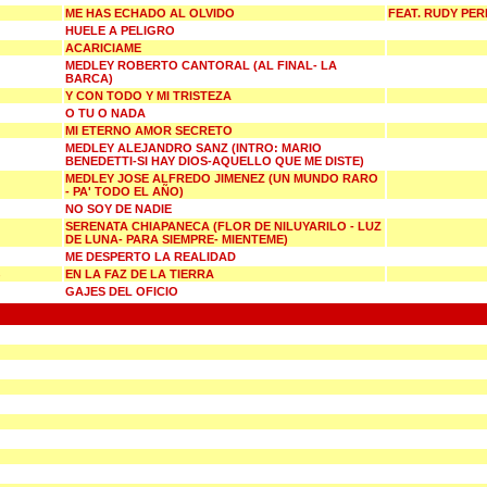
ME HAS ECHADO AL OLVIDO
FEAT. RUDY PER
HUELE A PELIGRO
ACARICIAME
MEDLEY ROBERTO CANTORAL (AL FINAL- LA
BARCA)
Y CON TODO Y MI TRISTEZA
O TU O NADA
MI ETERNO AMOR SECRETO
MEDLEY ALEJANDRO SANZ (INTRO: MARIO
BENEDETTI-SI HAY DIOS-AQUELLO QUE ME DISTE)
MEDLEY JOSE ALFREDO JIMENEZ (UN MUNDO RARO
- PA' TODO EL AÑO)
NO SOY DE NADIE
SERENATA CHIAPANECA (FLOR DE NILUYARILO - LUZ
DE LUNA- PARA SIEMPRE- MIENTEME)
ME DESPERTO LA REALIDAD
EN LA FAZ DE LA TIERRA
GAJES DEL OFICIO