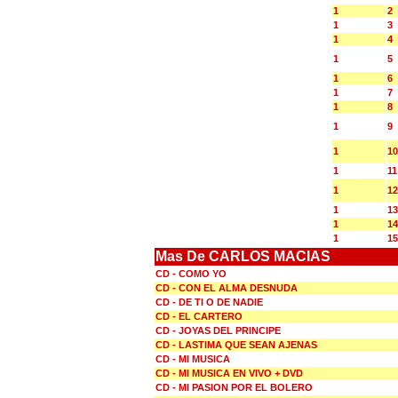
1
2
1
3
1
4
1
5
1
6
1
7
1
8
1
9
1
10
1
11
1
12
1
13
1
14
1
15
Mas De CARLOS MACIAS
CD - COMO YO
CD - CON EL ALMA DESNUDA
CD - DE TI O DE NADIE
CD - EL CARTERO
CD - JOYAS DEL PRINCIPE
CD - LASTIMA QUE SEAN AJENAS
CD - MI MUSICA
CD - MI MUSICA EN VIVO + DVD
CD - MI PASION POR EL BOLERO