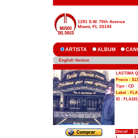
1291 S.W. 70th Avenue
Miami, FL 33144
ARTISTA
ALBUM
CAN
English Version
LASTIMA 
Precio : $1
Tipo : CD
Label : FLA
ID : FLA181
Disco#
C
1
1