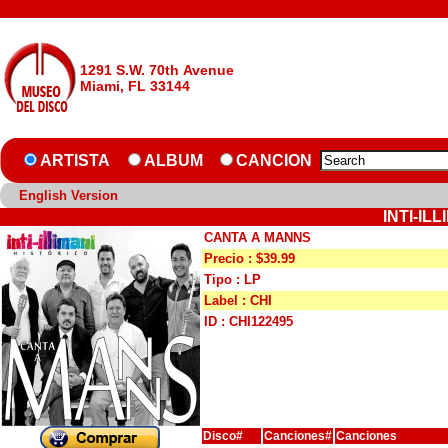
1291 S.W. 70th Avenue
Miami, FL 33144
ARTISTA
ALBUM
CANCION
English Version
INTI-IL
CANTA A MANNS
Precio : $39.99
Tipo : LP
Label : CHI
ID : CHI122495
Disco#
Canciones#
Canciones