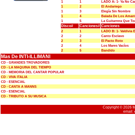
1
1
LADO A: 1- Ya No C
1
2
El Andariego
1
3
Elegía Sin Nombre
1
4
Balada De Los Amant
1
5
La Guitarrera Que To
Disco#
Canciones#
Canciones
2
1
LADO B: 1- Valdivia 
2
2
Canto Esclavo
2
3
El Pacto Roto
2
4
Los Mares Vacíos
2
5
Bandido
Mas De INTI-ILLIMANI
CD - GRANDES TROVADORES
CD - LA MAQUINA DEL TIEMPO
CD - MEMORIA DEL CANTAR POPULAR
CD - VIVA ITALIA
CD - ESENCIAL
CD - CANTA A MANNS
CD - ESENCIAL
CD - TRIBUTO A SU MUSICA
Copyright © 2026 Mu
email: