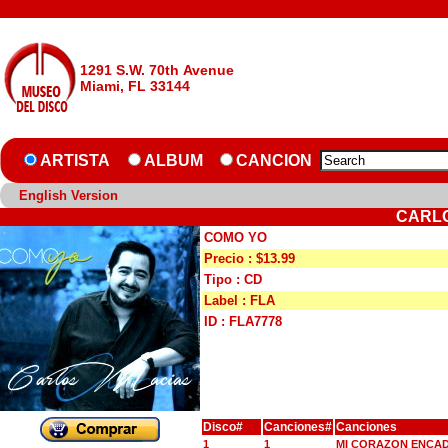
1291 S.W. 70th Avenue
Miami, FL 33144
ARTISTA
ALBUM
CANCION
English Version
CARLO
COMO YO
Precio : $13.99
Tipo : CD
Label : FLA
ID : FLA7778
Disco#
Canciones#
Canciones
1
1
MI CORAZON ENCA