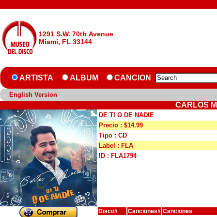
1291 S.W. 70th Avenue
Miami, FL 33144
ARTISTA
ALBUM
CANCION
English Version
CARLOS MA
DE TI O DE NADIE
Precio : $14.99
Tipo : CD
Label : FLA
ID : FLA1794
Disco#
Canciones#
Canciones