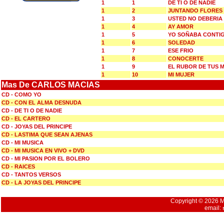
1
1
DE TI O DE NADIE
1
2
JUNTANDO FLORES
1
3
USTED NO DEBERIA
1
4
AY AMOR
1
5
YO SOÑABA CONTI
1
6
SOLEDAD
1
7
ESE FRIO
1
8
CONOCERTE
1
9
EL RUBOR DE TUS M
1
10
MI MUJER
Mas De CARLOS MACIAS
CD - COMO YO
CD - CON EL ALMA DESNUDA
CD - DE TI O DE NADIE
CD - EL CARTERO
CD - JOYAS DEL PRINCIPE
CD - LASTIMA QUE SEAN AJENAS
CD - MI MUSICA
CD - MI MUSICA EN VIVO + DVD
CD - MI PASION POR EL BOLERO
CD - RAICES
CD - TANTOS VERSOS
CD - LA JOYAS DEL PRINCIPE
Copyright © 2026 Mu
email: