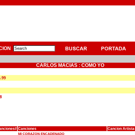
CION
CARLOS MACIAS : COMO YO
3.99
8
anciones#
Canciones
Cancion Artista
MI CORAZON ENCADENADO