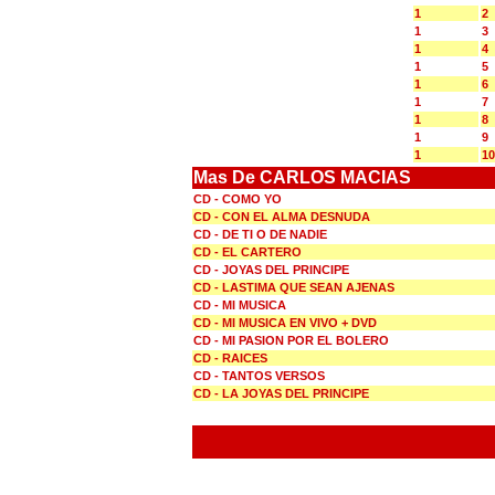
1
2
1
3
1
4
1
5
1
6
1
7
1
8
1
9
1
10
Mas De CARLOS MACIAS
CD - COMO YO
CD - CON EL ALMA DESNUDA
CD - DE TI O DE NADIE
CD - EL CARTERO
CD - JOYAS DEL PRINCIPE
CD - LASTIMA QUE SEAN AJENAS
CD - MI MUSICA
CD - MI MUSICA EN VIVO + DVD
CD - MI PASION POR EL BOLERO
CD - RAICES
CD - TANTOS VERSOS
CD - LA JOYAS DEL PRINCIPE