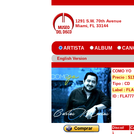
1291 S.W. 70th Avenue
Miami, FL 33144
ARTISTA
ALBUM
CAN
English Version
COMO YO
Precio : $1
Tipo : CD
Label : FLA
ID : FLA777
Disco#
C
1
1