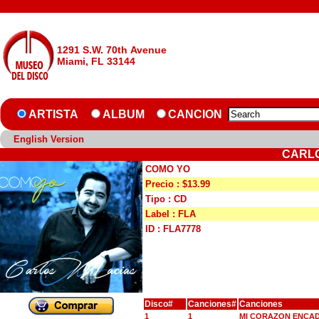
1291 S.W. 70th Avenue
Miami, FL 33144
ARTISTA
ALBUM
CANCION
English Version
CARLO
COMO YO
Precio : $13.99
Tipo : CD
Label : FLA
ID : FLA7778
Disco#
Canciones#
Canciones
1
1
MI CORAZON ENCA