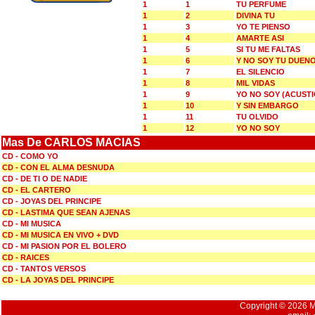
1
1
TU PERFUME
1
2
DIVINA TU
1
3
YO TE PIENSO
1
4
AMARTE ASI
1
5
SI TU ME FALTAS
1
6
Y NO SOY TU DUEN
1
7
EL SILENCIO
1
8
MIL VIDAS
1
9
YO NO SOY (ACUSTI
1
10
Y SIN EMBARGO
1
11
TU OLVIDO
1
12
YO NO SOY
Mas De CARLOS MACIAS
CD - COMO YO
CD - CON EL ALMA DESNUDA
CD - DE TI O DE NADIE
CD - EL CARTERO
CD - JOYAS DEL PRINCIPE
CD - LASTIMA QUE SEAN AJENAS
CD - MI MUSICA
CD - MI MUSICA EN VIVO + DVD
CD - MI PASION POR EL BOLERO
CD - RAICES
CD - TANTOS VERSOS
CD - LA JOYAS DEL PRINCIPE
Copyright © 2026 Mu