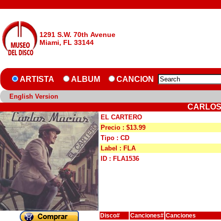
1291 S.W. 70th Avenue
Miami, FL 33144
ARTISTA
ALBUM
CANCION
English Version
CARLOS
EL CARTERO
Precio : $13.99
Tipo : CD
Label : FLA
ID : FLA1536
Disco#
Canciones#
Canciones