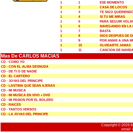
1
1
ESE MOMENTO
1
2
CASA DE LOCOS
1
3
TE SIGO QUERIEND
1
4
SI TU ME MIRAS
1
5
PARA SEGUIR VOL
1
6
NAVEGANDO EN LA
1
7
BASTA
1
8
DIOS DESPUES DE D
1
9
POR AMAR A UNA M
1
10
OLVIDARTE JAMAS
1
11
CANCION DE NAVID
Mas De CARLOS MACIAS
CD - COMO YO
CD - CON EL ALMA DESNUDA
CD - DE TI O DE NADIE
CD - EL CARTERO
CD - JOYAS DEL PRINCIPE
CD - LASTIMA QUE SEAN AJENAS
CD - MI MUSICA
CD - MI MUSICA EN VIVO + DVD
CD - MI PASION POR EL BOLERO
CD - RAICES
CD - TANTOS VERSOS
CD - LA JOYAS DEL PRINCIPE
Copyright © 2026 Mu
email: