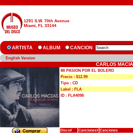
1291 S.W. 70th Avenue
Miami, FL 33144
ARTISTA
ALBUM
CANCION
English Version
CARLOS MACIAS
MI PASION POR EL BOLERO
Precio : $12.99
Tipo : CD
Label : FLA
ID : FLA4098
Disco#
Canciones#
Canciones