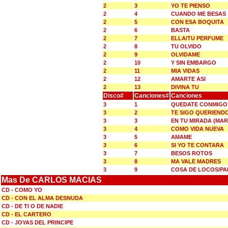
2
3
YO TE PIENSO
2
4
CUANDO ME BESAS
2
5
CON ESA BOQUITA
2
6
BASTA
2
7
ELLA/TU PERFUME
2
8
TU OLVIDO
2
9
OLVIDAME
2
10
Y SIN EMBARGO
2
11
MIA VIDAS
2
12
AMARTE ASI
2
13
DIVINA TU
Disco#
Canciones#
Canciones
3
1
QUEDATE CONMIGO 
3
2
TE SIGO QUERIENDO
3
3
EN TU MIRADA (MAR
3
4
COMO VIDA NUEVA
3
5
AMAME
3
6
SI YO TE CONTARA
3
7
BESOS ROTOS
3
8
MA VALE MADRES
3
9
COSA DE LOCOS/PA
Mas De CARLOS MACIAS
CD - COMO YO
CD - CON EL ALMA DESNUDA
CD - DE TI O DE NADIE
CD - EL CARTERO
CD - JOYAS DEL PRINCIPE