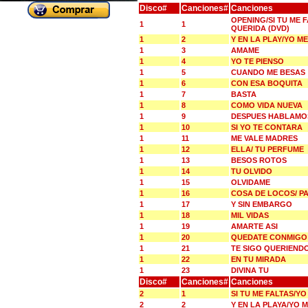
Disco#
Canciones#
Canciones
OPENING/SI TU ME 
1
1
QUERIDA (DVD)
1
2
Y EN LA PLAY/YO 
1
3
AMAME
1
4
YO TE PIENSO
1
5
CUANDO ME BESAS
1
6
CON ESA BOQUITA
1
7
BASTA
1
8
COMO VIDA NUEVA
1
9
DESPUES HABLAMO
1
10
SI YO TE CONTARA
1
11
ME VALE MADRES
1
12
ELLA/ TU PERFUME
1
13
BESOS ROTOS
1
14
TU OLVIDO
1
15
OLVIDAME
1
16
COSA DE LOCOS/ P
1
17
Y SIN EMBARGO
1
18
MIL VIDAS
1
19
AMARTE ASI
1
20
QUEDATE CONMIGO
1
21
TE SIGO QUERIEND
1
22
EN TU MIRADA
1
23
DIVINA TU
Disco#
Canciones#
Canciones
2
1
SI TU ME FALTAS/Y
2
2
Y EN LA PLAYA/YO