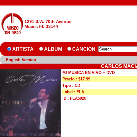
1291 S.W. 70th Avenue
Miami, FL 33144
ARTISTA
ALBUM
CANCION
English Version
CARLOS MACIA
MI MUSICA EN VIVO + DVD
Precio : $17.99
Tipo : CD
Label : FLA
ID : FLA5020