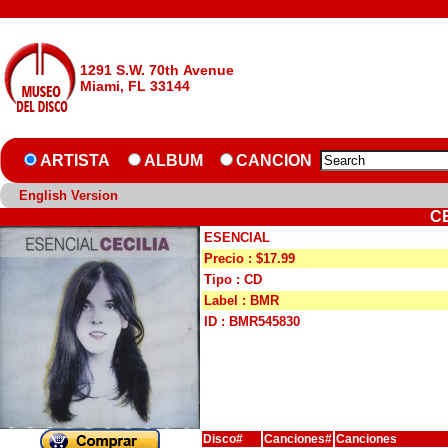
1291 S.W. 70th Avenue
Miami, FL 33144
ARTISTA
ALBUM
CANCION
English Version
C
ESENCIAL
Precio : $17.99
Tipo : CD
Label : BMR
ID : BMR545830
Disco#
Canciones#
Canciones