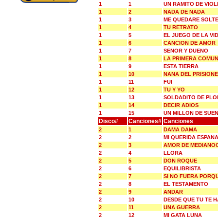
1
1
UN RAMITO DE VIOL
1
2
NADA DE NADA
1
3
ME QUEDARE SOLT
1
4
TU RETRATO
1
5
EL JUEGO DE LA VI
1
6
CANCION DE AMOR
1
7
SENOR Y DUENO
1
8
LA PRIMERA COMUN
1
9
ESTA TIERRA
1
10
NANA DEL PRISION
1
11
FUI
1
12
TU Y YO
1
13
SOLDADITO DE PL
1
14
DECIR ADIOS
1
15
UN MILLON DE SUE
Disco#
Canciones#
Canciones
2
1
DAMA DAMA
2
2
MI QUERIDA ESPAN
2
3
AMOR DE MEDIANO
2
4
LLORA
2
5
DON ROQUE
2
6
EQUILIBRISTA
2
7
SI NO FUERA PORQU
2
8
EL TESTAMENTO
2
9
ANDAR
2
10
DESDE QUE TU TE H
2
11
UNA GUERRA
2
12
MI GATA LUNA