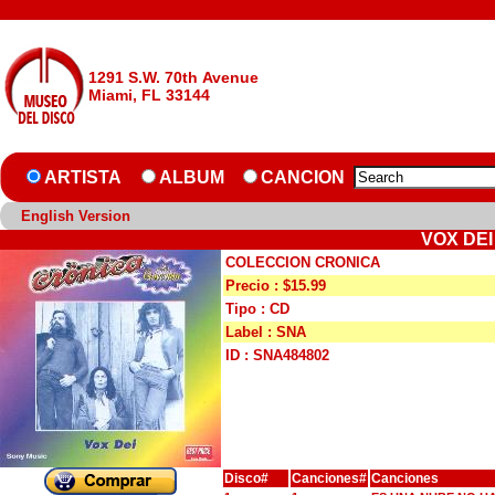
1291 S.W. 70th Avenue
Miami, FL 33144
ARTISTA
ALBUM
CANCION
English Version
VOX DEI
COLECCION CRONICA
Precio : $15.99
Tipo : CD
Label : SNA
ID : SNA484802
Disco#
Canciones#
Canciones