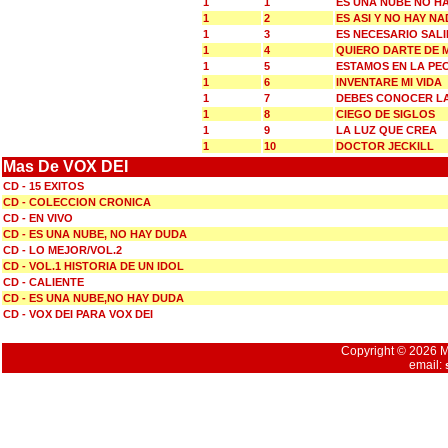
1
1
ES UNA NUBE NO H
1
2
ES ASI Y NO HAY N
1
3
ES NECESARIO SAL
1
4
QUIERO DARTE DE M
1
5
ESTAMOS EN LA PE
1
6
INVENTARE MI VIDA
1
7
DEBES CONOCER L
1
8
CIEGO DE SIGLOS
1
9
LA LUZ QUE CREA
1
10
DOCTOR JECKILL
Mas De VOX DEI
CD - 15 EXITOS
CD - COLECCION CRONICA
CD - EN VIVO
CD - ES UNA NUBE, NO HAY DUDA
CD - LO MEJOR/VOL.2
CD - VOL.1 HISTORIA DE UN IDOL
CD - CALIENTE
CD - ES UNA NUBE,NO HAY DUDA
CD - VOX DEI PARA VOX DEI
Copyright © 2026 Mu
email: