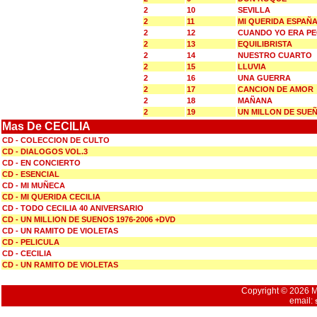
2
10
SEVILLA
2
11
MI QUERIDA ESPAÑ
2
12
CUANDO YO ERA P
2
13
EQUILIBRISTA
2
14
NUESTRO CUARTO
2
15
LLUVIA
2
16
UNA GUERRA
2
17
CANCION DE AMOR
2
18
MAÑANA
2
19
UN MILLON DE SUEÑ
Mas De CECILIA
CD - COLECCION DE CULTO
CD - DIALOGOS VOL.3
CD - EN CONCIERTO
CD - ESENCIAL
CD - MI MUÑECA
CD - MI QUERIDA CECILIA
CD - TODO CECILIA 40 ANIVERSARIO
CD - UN MILLION DE SUENOS 1976-2006 +DVD
CD - UN RAMITO DE VIOLETAS
CD - PELICULA
CD - CECILIA
CD - UN RAMITO DE VIOLETAS
Copyright © 2026 Mu
email: