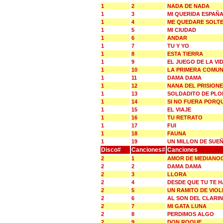
1
2
NADA DE NADA
1
3
MI QUERIDA ESPAÑ
1
4
ME QUEDARE SOLT
1
5
MI CIUDAD
1
6
ANDAR
1
7
TU Y YO
1
8
ESTA TIERRA
1
9
EL JUEGO DE LA VI
1
10
LA PRIMERA COMUN
1
11
DAMA DAMA
1
12
NANA DEL PRISION
1
13
SOLDADITO DE PL
1
14
SI NO FUERA PORQ
1
15
EL VIAJE
1
16
TU RETRATO
1
17
FUI
1
18
FAUNA
1
19
UN MILLON DE SUE
Disco#
Canciones#
Canciones
2
1
AMOR DE MEDIANO
2
2
DAMA DAMA
2
3
LLORA
2
4
DESDE QUE TU TE H
2
5
UN RAMITO DE VIOL
2
6
AL SON DEL CLARIN
2
7
MI GATA LUNA
2
8
PERDIMOS ALGO
2
9
DON ROQUE