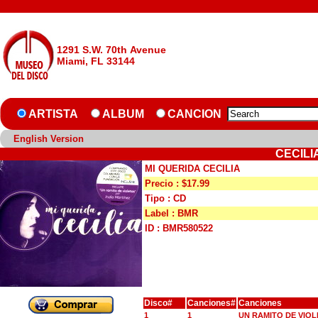
1291 S.W. 70th Avenue
Miami, FL 33144
ARTISTA
ALBUM
CANCION
English Version
CECILI
MI QUERIDA CECILIA
Precio : $17.99
Tipo : CD
Label : BMR
ID : BMR580522
Disco#
Canciones#
Canciones
1
1
UN RAMITO DE VIOL