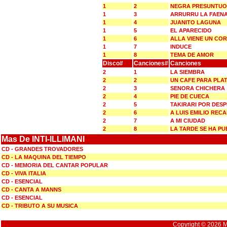
1
2
NEGRA PRESUNTU
1
3
ARRURRU LA FAEN
1
4
JUANITO LAGUNA
1
5
EL APARECIDO
1
6
ALLA VIENE UN CO
1
7
INDUCE
1
8
TEMA DE AMOR
Disco#
Canciones#
Canciones
2
1
LA SIEMBRA
2
2
UN CAFE PARA PLA
2
3
SENORA CHICHERA
2
4
PIE DE CUECA
2
5
TAKIRARI POR DES
2
6
A LUIS EMILIO REC
2
7
A MI CIUDAD
2
8
LA TARDE SE HA PU
Mas De INTI-ILLIMANI
CD - GRANDES TROVADORES
CD - LA MAQUINA DEL TIEMPO
CD - MEMORIA DEL CANTAR POPULAR
CD - VIVA ITALIA
CD - ESENCIAL
CD - CANTA A MANNS
CD - ESENCIAL
CD - TRIBUTO A SU MUSICA
Copyright © 2026 Mu