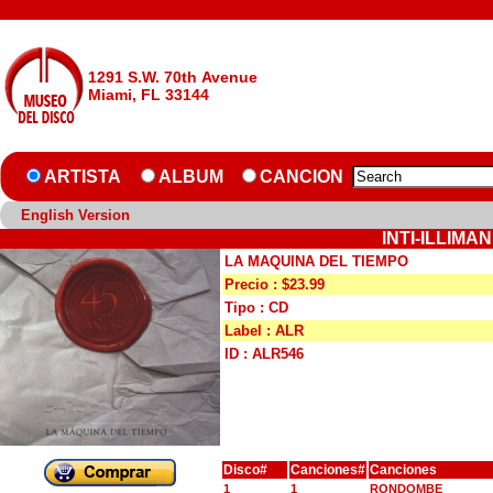
1291 S.W. 70th Avenue
Miami, FL 33144
ARTISTA
ALBUM
CANCION
English Version
INTI-ILLIMA
LA MAQUINA DEL TIEMPO
Precio : $23.99
Tipo : CD
Label : ALR
ID : ALR546
Disco#
Canciones#
Canciones
1
1
RONDOMBE