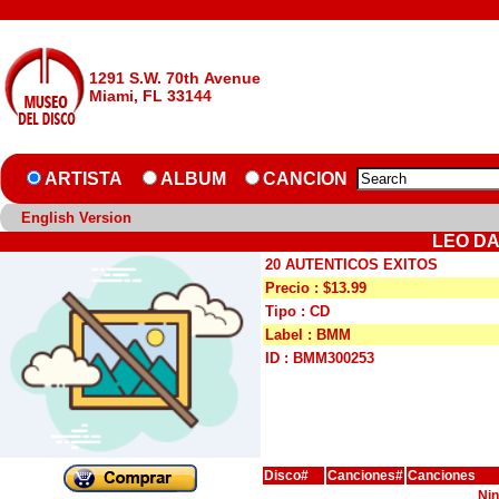
1291 S.W. 70th Avenue
Miami, FL 33144
ARTISTA
ALBUM
CANCION
English Version
LEO DA
20 AUTENTICOS EXITOS
Precio : $13.99
Tipo : CD
Label : BMM
ID : BMM300253
Disco#
Canciones#
Canciones
Nin