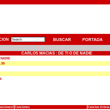
CION
CARLOS MACIAS : DE TI O DE NADIE
 NADIE
4.99
4
anciones#
Canciones
Cancion Artista