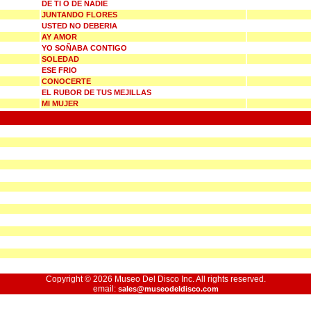
DE TI O DE NADIE
JUNTANDO FLORES
USTED NO DEBERIA
AY AMOR
YO SOÑABA CONTIGO
SOLEDAD
ESE FRIO
CONOCERTE
EL RUBOR DE TUS MEJILLAS
MI MUJER
Copyright © 2026 Museo Del Disco Inc. All rights reserved.
email:
sales@museodeldisco.com