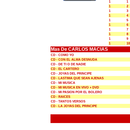
1
1
1
2
1
3
1
4
1
5
1
6
1
7
1
8
1
9
1
10
Mas De CARLOS MACIAS
CD - COMO YO
CD - CON EL ALMA DESNUDA
CD - DE TI O DE NADIE
CD - EL CARTERO
CD - JOYAS DEL PRINCIPE
CD - LASTIMA QUE SEAN AJENAS
CD - MI MUSICA
CD - MI MUSICA EN VIVO + DVD
CD - MI PASION POR EL BOLERO
CD - RAICES
CD - TANTOS VERSOS
CD - LA JOYAS DEL PRINCIPE