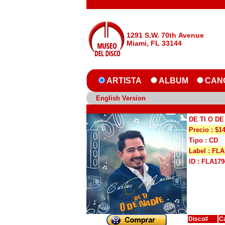
1291 S.W. 70th Avenue
Miami, FL 33144
ARTISTA
ALBUM
CAN
English Version
DE TI O DE
Precio : $1
Tipo : CD
Label : FLA
ID : FLA179
Disco#
C