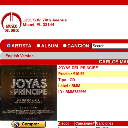
1291 S.W. 70th Avenue
Miami, FL 33144
ARTISTA
ALBUM
CANCION
English Version
CARLOS MAC
JOYAS DEL PRINCIPE
Precio : $16.99
Tipo : CD
Label : BMM
ID : BMM782956
Disco#
Canciones#
Canciones