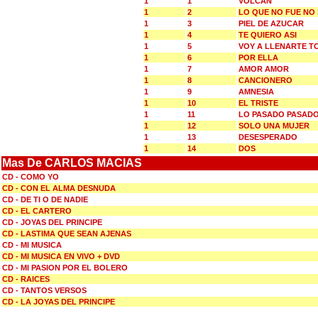
1
1
VOLCAN
1
2
LO QUE NO FUE NO
1
3
PIEL DE AZUCAR
1
4
TE QUIERO ASI
1
5
VOY A LLENARTE T
1
6
POR ELLA
1
7
AMOR AMOR
1
8
CANCIONERO
1
9
AMNESIA
1
10
EL TRISTE
1
11
LO PASADO PASAD
1
12
SOLO UNA MUJER
1
13
DESESPERADO
1
14
DOS
Mas De CARLOS MACIAS
CD - COMO YO
CD - CON EL ALMA DESNUDA
CD - DE TI O DE NADIE
CD - EL CARTERO
CD - JOYAS DEL PRINCIPE
CD - LASTIMA QUE SEAN AJENAS
CD - MI MUSICA
CD - MI MUSICA EN VIVO + DVD
CD - MI PASION POR EL BOLERO
CD - RAICES
CD - TANTOS VERSOS
CD - LA JOYAS DEL PRINCIPE