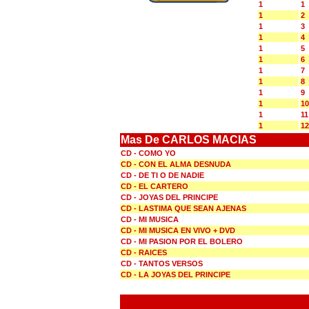
1
1
1
2
1
3
1
4
1
5
1
6
1
7
1
8
1
9
1
10
1
11
1
12
Mas De CARLOS MACIAS
CD - COMO YO
CD - CON EL ALMA DESNUDA
CD - DE TI O DE NADIE
CD - EL CARTERO
CD - JOYAS DEL PRINCIPE
CD - LASTIMA QUE SEAN AJENAS
CD - MI MUSICA
CD - MI MUSICA EN VIVO + DVD
CD - MI PASION POR EL BOLERO
CD - RAICES
CD - TANTOS VERSOS
CD - LA JOYAS DEL PRINCIPE