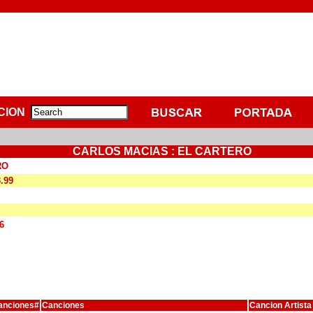
CION
CARLOS MACIAS : EL CARTERO
RO
3.99
6
anciones#
Canciones
Cancion Artista