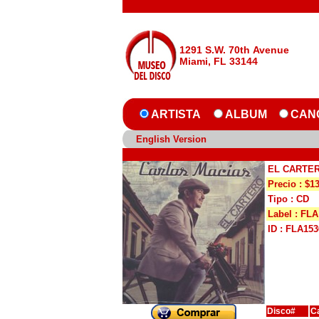
1291 S.W. 70th Avenue
Miami, FL 33144
ARTISTA
ALBUM
CAN
English Version
EL CARTE
Precio : $1
Tipo : CD
Label : FLA
ID : FLA153
Disco#
C