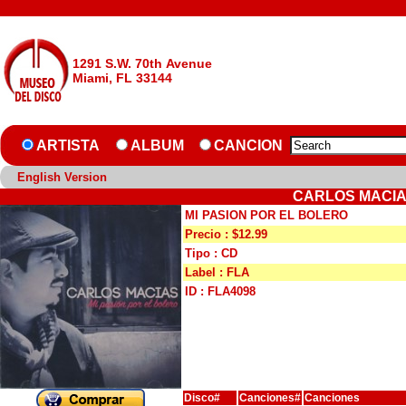
1291 S.W. 70th Avenue
Miami, FL 33144
ARTISTA
ALBUM
CANCION
English Version
CARLOS MACIAS
MI PASION POR EL BOLERO
Precio : $12.99
Tipo : CD
Label : FLA
ID : FLA4098
Disco#
Canciones#
Canciones