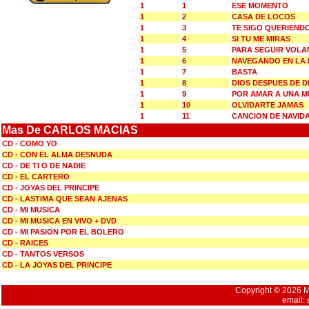
1
1
ESE MOMENTO
1
2
CASA DE LOCOS
1
3
TE SIGO QUERIEND
1
4
SI TU ME MIRAS
1
5
PARA SEGUIR VOL
1
6
NAVEGANDO EN LA
1
7
BASTA
1
8
DIOS DESPUES DE D
1
9
POR AMAR A UNA M
1
10
OLVIDARTE JAMAS
1
11
CANCION DE NAVID
Mas De CARLOS MACIAS
CD - COMO YO
CD - CON EL ALMA DESNUDA
CD - DE TI O DE NADIE
CD - EL CARTERO
CD - JOYAS DEL PRINCIPE
CD - LASTIMA QUE SEAN AJENAS
CD - MI MUSICA
CD - MI MUSICA EN VIVO + DVD
CD - MI PASION POR EL BOLERO
CD - RAICES
CD - TANTOS VERSOS
CD - LA JOYAS DEL PRINCIPE
Copyright © 2026 Mu
email: