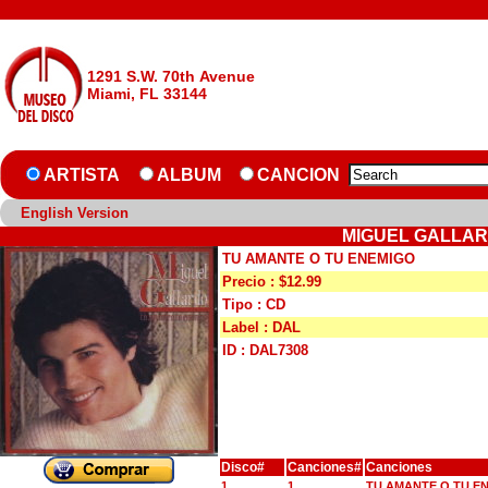
1291 S.W. 70th Avenue
Miami, FL 33144
ARTISTA
ALBUM
CANCION
English Version
MIGUEL GALLAR
TU AMANTE O TU ENEMIGO
Precio : $12.99
Tipo : CD
Label : DAL
ID : DAL7308
Disco#
Canciones#
Canciones
1
1
TU AMANTE O TU E