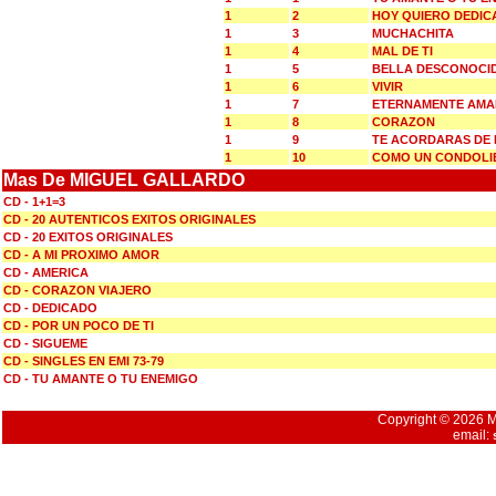
1
2
HOY QUIERO DEDIC
1
3
MUCHACHITA
1
4
MAL DE TI
1
5
BELLA DESCONOCI
1
6
VIVIR
1
7
ETERNAMENTE AM
1
8
CORAZON
1
9
TE ACORDARAS DE 
1
10
COMO UN CONDOLI
Mas De MIGUEL GALLARDO
CD - 1+1=3
CD - 20 AUTENTICOS EXITOS ORIGINALES
CD - 20 EXITOS ORIGINALES
CD - A MI PROXIMO AMOR
CD - AMERICA
CD - CORAZON VIAJERO
CD - DEDICADO
CD - POR UN POCO DE TI
CD - SIGUEME
CD - SINGLES EN EMI 73-79
CD - TU AMANTE O TU ENEMIGO
Copyright © 2026 Mu
email: