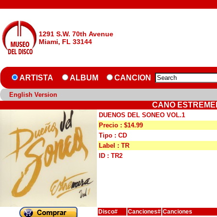
1291 S.W. 70th Avenue
Miami, FL 33144
ARTISTA
ALBUM
CANCION
English Version
CANO ESTREMER
DUENOS DEL SONEO VOL.1
Precio : $14.99
Tipo : CD
Label : TR
ID : TR2
Disco#
Canciones#
Canciones