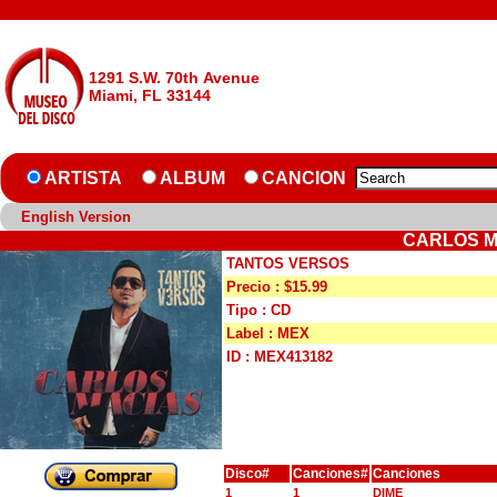
1291 S.W. 70th Avenue
Miami, FL 33144
ARTISTA
ALBUM
CANCION
English Version
CARLOS M
TANTOS VERSOS
Precio : $15.99
Tipo : CD
Label : MEX
ID : MEX413182
Disco#
Canciones#
Canciones
1
1
DIME