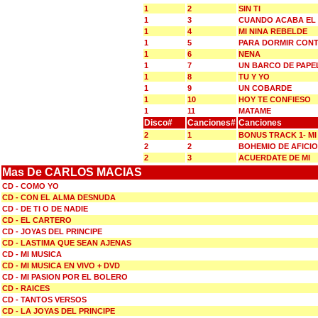
1
2
SIN TI
1
3
CUANDO ACABA EL
1
4
MI NINA REBELDE
1
5
PARA DORMIR CON
1
6
NENA
1
7
UN BARCO DE PAPE
1
8
TU Y YO
1
9
UN COBARDE
1
10
HOY TE CONFIESO
1
11
MATAME
Disco#
Canciones#
Canciones
2
1
BONUS TRACK 1- MI
2
2
BOHEMIO DE AFICI
2
3
ACUERDATE DE MI
Mas De CARLOS MACIAS
CD - COMO YO
CD - CON EL ALMA DESNUDA
CD - DE TI O DE NADIE
CD - EL CARTERO
CD - JOYAS DEL PRINCIPE
CD - LASTIMA QUE SEAN AJENAS
CD - MI MUSICA
CD - MI MUSICA EN VIVO + DVD
CD - MI PASION POR EL BOLERO
CD - RAICES
CD - TANTOS VERSOS
CD - LA JOYAS DEL PRINCIPE