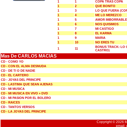
1
1
COPA TRAS COPA
1
2
QUE BONITO
1
3
LO QUE FUERA (CO
1
4
ME LO MEREZCO
1
5
AMOR IMBORRABLE
1
6
NOS QUISIMOS
1
7
MI CASTIGO
1
8
EL KARMA
1
9
MARIA
1
10
NO ERES TU
BONUS TRACK: LO 
1
11
CASTRO)
Mas De CARLOS MACIAS
CD - COMO YO
CD - CON EL ALMA DESNUDA
CD - DE TI O DE NADIE
CD - EL CARTERO
CD - JOYAS DEL PRINCIPE
CD - LASTIMA QUE SEAN AJENAS
CD - MI MUSICA
CD - MI MUSICA EN VIVO + DVD
CD - MI PASION POR EL BOLERO
CD - RAICES
CD - TANTOS VERSOS
CD - LA JOYAS DEL PRINCIPE
Copyright © 2026 Mu
email: