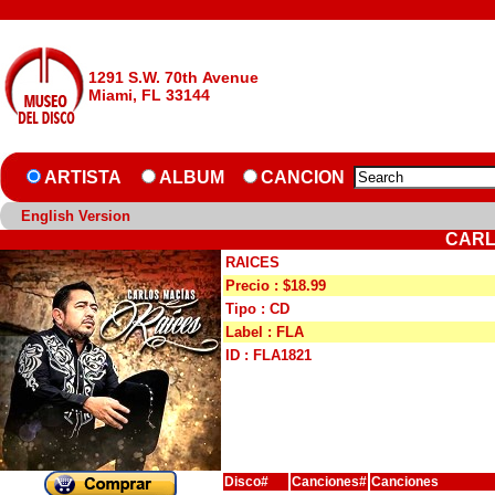
1291 S.W. 70th Avenue
Miami, FL 33144
ARTISTA
ALBUM
CANCION
English Version
CARL
RAICES
Precio : $18.99
Tipo : CD
Label : FLA
ID : FLA1821
Disco#
Canciones#
Canciones