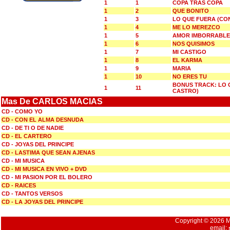
1
1
COPA TRAS COPA
1
2
QUE BONITO
1
3
LO QUE FUERA (CO
1
4
ME LO MEREZCO
1
5
AMOR IMBORRABLE
1
6
NOS QUISIMOS
1
7
MI CASTIGO
1
8
EL KARMA
1
9
MARIA
1
10
NO ERES TU
BONUS TRACK: LO 
1
11
CASTRO)
Mas De CARLOS MACIAS
CD - COMO YO
CD - CON EL ALMA DESNUDA
CD - DE TI O DE NADIE
CD - EL CARTERO
CD - JOYAS DEL PRINCIPE
CD - LASTIMA QUE SEAN AJENAS
CD - MI MUSICA
CD - MI MUSICA EN VIVO + DVD
CD - MI PASION POR EL BOLERO
CD - RAICES
CD - TANTOS VERSOS
CD - LA JOYAS DEL PRINCIPE
Copyright © 2026 Mu
email: