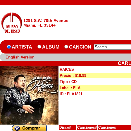
1291 S.W. 70th Avenue
Miami, FL 33144
ARTISTA
ALBUM
CANCION
English Version
CARL
RAICES
Precio : $18.99
Tipo : CD
Label : FLA
ID : FLA1821
Disco#
Canciones#
Canciones