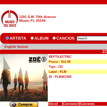
1291 S.W. 70th Avenue
Miami, FL 33144
ARTISTA
ALBUM
CANCION
English Version
ZO
REPTILECTRIC
Precio : $12.99
Tipo : CD
Label : PLM
ID : PLM267205
Disco#
Canciones#
Canciones