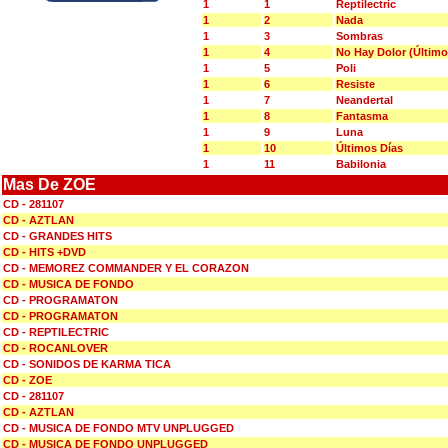
1
1
Reptilectric
1
2
Nada
1
3
Sombras
1
4
No Hay Dolor (Último
1
5
Poli
1
6
Resiste
1
7
Neandertal
1
8
Fantasma
1
9
Luna
1
10
Últimos Días
1
11
Babilonia
Mas De ZOE
CD - 281107
CD - AZTLAN
CD - GRANDES HITS
CD - HITS +DVD
CD - MEMOREZ COMMANDER Y EL CORAZON
CD - MUSICA DE FONDO
CD - PROGRAMATON
CD - PROGRAMATON
CD - REPTILECTRIC
CD - ROCANLOVER
CD - SONIDOS DE KARMA TICA
CD - ZOE
CD - 281107
CD - AZTLAN
CD - MUSICA DE FONDO MTV UNPLUGGED
CD - MUSICA DE FONDO UNPLUGGED