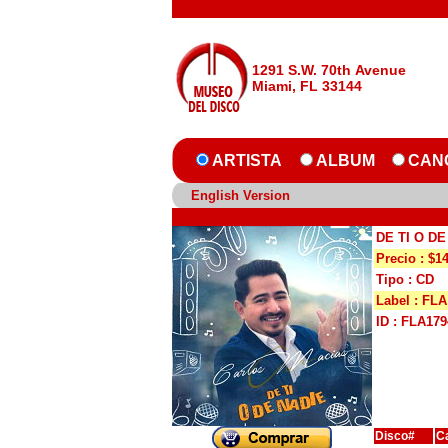
1291 S.W. 70th Avenue
Miami, FL 33144
ARTISTA
ALBUM
CAN
English Version
DE TI O DE
Precio : $1
Tipo : CD
Label : FLA
ID : FLA179
Disco#
C