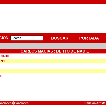
CION
CARLOS MACIAS : DE TI O DE NADIE
 NADIE
4.99
4
anciones#
Canciones
Cancion Artista