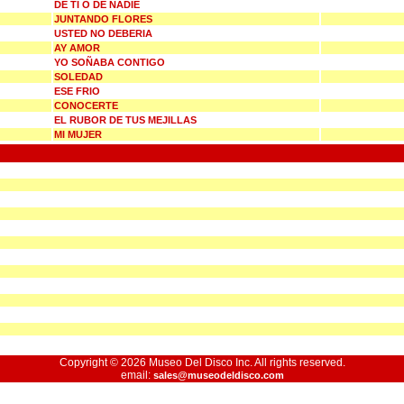
DE TI O DE NADIE
JUNTANDO FLORES
USTED NO DEBERIA
AY AMOR
YO SOÑABA CONTIGO
SOLEDAD
ESE FRIO
CONOCERTE
EL RUBOR DE TUS MEJILLAS
MI MUJER
Copyright © 2026 Museo Del Disco Inc. All rights reserved.
email:
sales@museodeldisco.com