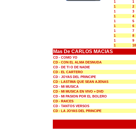
1
1
1
2
1
3
1
4
1
5
1
6
1
7
1
8
1
9
1
10
Mas De CARLOS MACIAS
CD - COMO YO
CD - CON EL ALMA DESNUDA
CD - DE TI O DE NADIE
CD - EL CARTERO
CD - JOYAS DEL PRINCIPE
CD - LASTIMA QUE SEAN AJENAS
CD - MI MUSICA
CD - MI MUSICA EN VIVO + DVD
CD - MI PASION POR EL BOLERO
CD - RAICES
CD - TANTOS VERSOS
CD - LA JOYAS DEL PRINCIPE