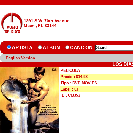
1291 S.W. 70th Avenue
Miami, FL 33144
ARTISTA
ALBUM
CANCION
English Version
LOS DIA
PELICULA
Precio : $14.98
Tipo : DVD MOVIES
Label : CI
ID : CI3353