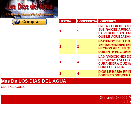
Disco#
Canciones#
Canciones
EN LA CUBA DE AYE
SUS RAICES AFRIC
1
1
LA VIDA DE SANTER
QUE LE AQUEJABA
HACIENDO DE "LOS 
VERDADERAMENTE 
1
2
HECHOS REALES QU
DURANTE EL GOBIE
LAS AMBICIONES DE
PERSONAS ESPECIA
1
3
CURANDERA QUE HA
POMO DE AGUA
DIOS LE HABIA BRI
1
4
PODERES SOBRENA
Mas De LOS DIAS DEL AGUA
CD - PELICULA
Copyright © 2026 Mu
email: