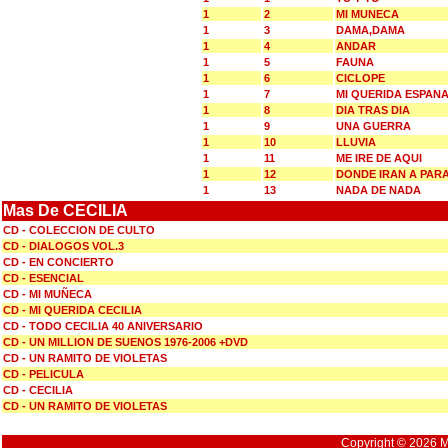
1
2
MI MUNECA
1
3
DAMA,DAMA
1
4
ANDAR
1
5
FAUNA
1
6
CICLOPE
1
7
MI QUERIDA ESPAN
1
8
DIA TRAS DIA
1
9
UNA GUERRA
1
10
LLUVIA
1
11
ME IRE DE AQUI
1
12
DONDE IRAN A PAR
1
13
NADA DE NADA
Mas De CECILIA
CD - COLECCION DE CULTO
CD - DIALOGOS VOL.3
CD - EN CONCIERTO
CD - ESENCIAL
CD - MI MUÑECA
CD - MI QUERIDA CECILIA
CD - TODO CECILIA 40 ANIVERSARIO
CD - UN MILLION DE SUENOS 1976-2006 +DVD
CD - UN RAMITO DE VIOLETAS
CD - PELICULA
CD - CECILIA
CD - UN RAMITO DE VIOLETAS
Copyright © 2026 Mu