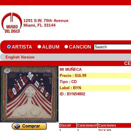
1291 S.W. 70th Avenue
Miami, FL 33144
ARTISTA
ALBUM
CANCION
English Version
CE
MI MUÑECA
Precio : $16.99
Tipo : CD
Label : BYN
ID : BYN54802
Disco#
Canciones#
Canciones
1
1
TU Y YO