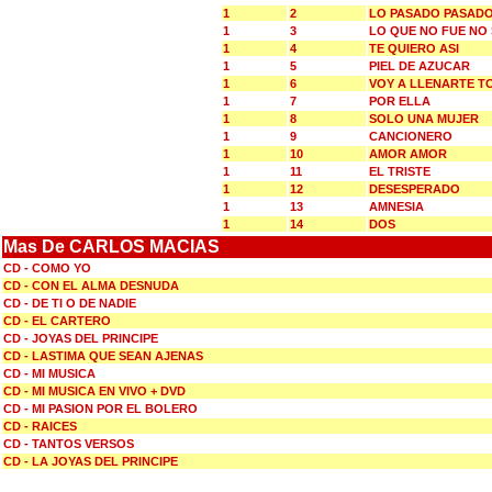
1
2
LO PASADO PASAD
1
3
LO QUE NO FUE NO
1
4
TE QUIERO ASI
1
5
PIEL DE AZUCAR
1
6
VOY A LLENARTE T
1
7
POR ELLA
1
8
SOLO UNA MUJER
1
9
CANCIONERO
1
10
AMOR AMOR
1
11
EL TRISTE
1
12
DESESPERADO
1
13
AMNESIA
1
14
DOS
Mas De CARLOS MACIAS
CD - COMO YO
CD - CON EL ALMA DESNUDA
CD - DE TI O DE NADIE
CD - EL CARTERO
CD - JOYAS DEL PRINCIPE
CD - LASTIMA QUE SEAN AJENAS
CD - MI MUSICA
CD - MI MUSICA EN VIVO + DVD
CD - MI PASION POR EL BOLERO
CD - RAICES
CD - TANTOS VERSOS
CD - LA JOYAS DEL PRINCIPE