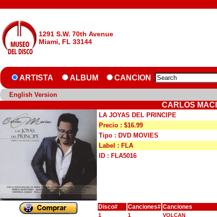
1291 S.W. 70th Avenue
Miami, FL 33144
ARTISTA
ALBUM
CANCION
English Version
CARLOS MACIA
LA JOYAS DEL PRINCIPE
Precio : $16.99
Tipo : DVD MOVIES
Label : FLA
ID : FLA5016
Disco#
Canciones#
Canciones
1
1
VOLCAN