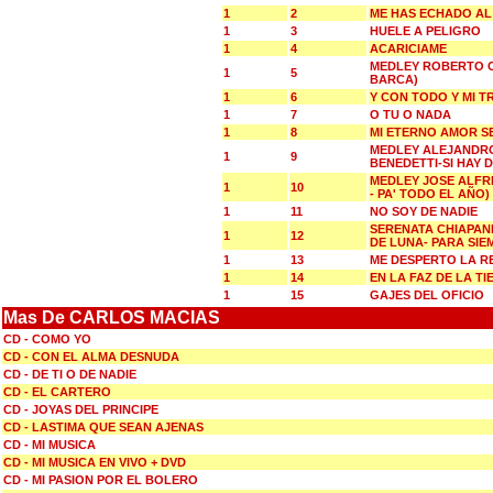
1
2
ME HAS ECHADO AL
1
3
HUELE A PELIGRO
1
4
ACARICIAME
MEDLEY ROBERTO C
1
5
BARCA)
1
6
Y CON TODO Y MI T
1
7
O TU O NADA
1
8
MI ETERNO AMOR S
MEDLEY ALEJANDRO
1
9
BENEDETTI-SI HAY 
MEDLEY JOSE ALFR
1
10
- PA' TODO EL AÑO)
1
11
NO SOY DE NADIE
SERENATA CHIAPANE
1
12
DE LUNA- PARA SIE
1
13
ME DESPERTO LA R
1
14
EN LA FAZ DE LA T
1
15
GAJES DEL OFICIO
Mas De CARLOS MACIAS
CD - COMO YO
CD - CON EL ALMA DESNUDA
CD - DE TI O DE NADIE
CD - EL CARTERO
CD - JOYAS DEL PRINCIPE
CD - LASTIMA QUE SEAN AJENAS
CD - MI MUSICA
CD - MI MUSICA EN VIVO + DVD
CD - MI PASION POR EL BOLERO