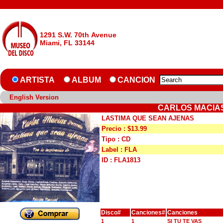
1291 S.W. 70th Avenue
Miami, FL 33144
ARTISTA
ALBUM
CANCION
English Version
CARLOS MACIAS
LASTIMA QUE SEAN AJENAS
Precio : $13.99
Tipo : CD
Label : FLA
ID : FLA1813
Disco#
Canciones#
Canciones
1
1
SI TU TE VAS