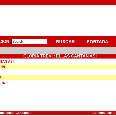
CION
GLORIA TREVI : ELLAS CANTAN ASI
TAN ASI
2.99
M
876
anciones#
Canciones
Cancion Artista