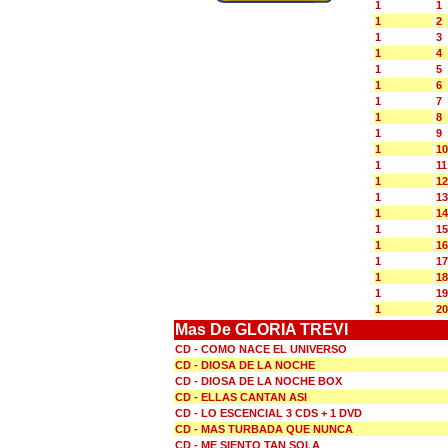
1
1
1
2
1
3
1
4
1
5
1
6
1
7
1
8
1
9
1
10
1
11
1
12
1
13
1
14
1
15
1
16
1
17
1
18
1
19
1
20
Mas De GLORIA TREVI
CD - COMO NACE EL UNIVERSO
CD - DIOSA DE LA NOCHE
CD - DIOSA DE LA NOCHE BOX
CD - ELLAS CANTAN ASI
CD - LO ESCENCIAL 3 CDS + 1 DVD
CD - MAS TURBADA QUE NUNCA
CD - ME SIENTO TAN SOLA