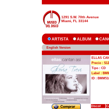
1291 S.W. 70th Avenue
Miami, FL 33144
ARTISTA
ALBUM
CAN
English Version
ELLAS CAN
Precio : $1
Tipo : CD
Label : BM
ID : BMM51
Disco#
C