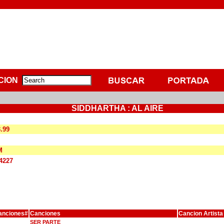
CION
SIDDHARTHA : AL AIRE
3.99
M
4227
anciones#
Canciones
Cancion Artista
SER PARTE