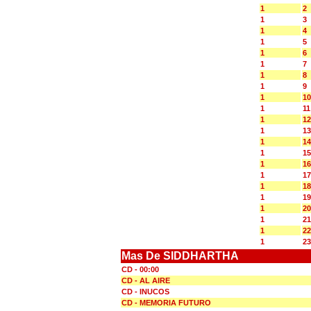
1
2
1
3
1
4
1
5
1
6
1
7
1
8
1
9
1
10
1
11
1
12
1
13
1
14
1
15
1
16
1
17
1
18
1
19
1
20
1
21
1
22
1
23
Mas De SIDDHARTHA
CD - 00:00
CD - AL AIRE
CD - INUCOS
CD - MEMORIA FUTURO