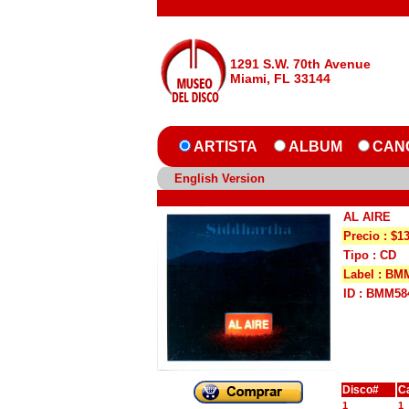
1291 S.W. 70th Avenue
Miami, FL 33144
ARTISTA
ALBUM
CAN
English Version
AL AIRE
Precio : $1
Tipo : CD
Label : BM
ID : BMM58
Disco#
C
1
1