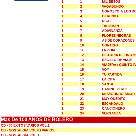
1
1
MIL BESOS
1
2
VAGABUNDO
1
3
CONOZCO A LOS D
1
4
OFRENDA
1
5
RIVAL
1
6
TALISMAN
1
7
ADIVINANZA
1
8
FLORES NEGRAS
1
9
AS DE CORAZONES
1
10
CONTIGO
1
11
ENVIDIA
1
12
HISTORIA DE UN A
1
13
REGALO DE VIAJE
1
14
VIAJERA / QUINTO P
1
15
VOY
1
16
TU PARTIDA
1
17
LA CITA
1
18
SANTA
1
19
CAMINO VERDE
1
20
MI SEGUNDO AMOR
1
21
MUY QUEDITO
1
22
ESCANDALO
1
23
CANCIONERO
1
24
VENGANZA
Mas De 100 ANOS DE BOLERO
CD - 30 EXITOS VARIOS VOL.1
CD - NOSTALGIA VOL.8 / VARIOS
CD - NOSTALGIA VOL.1