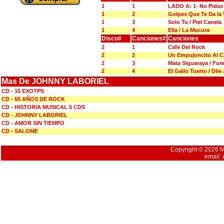
1
1
LADO A: 1- No Pidas
1
2
Golpes Que Te Da la V
1
3
Solo Tu / Piel Canela
1
4
Ella / La Mucura
Disco#
Canciones#
Canciones
2
1
Cafe Del Rock
2
2
Un Empujoncito Al C
2
3
Mata Siguaraya / Fu
2
4
El Gallo Tuerto / Dile
Mas De JOHNNY LABORIEL
CD - 15 EXOTPS
CD - 55 AÑOS DE ROCK
CD - HISTORIA MUSICAL 5 CDS
CD - JOHNNY LABORIEL
CD - AMOR SIN TIEMPO
CD - SALOME
Copyright © 2026 Mu
email: