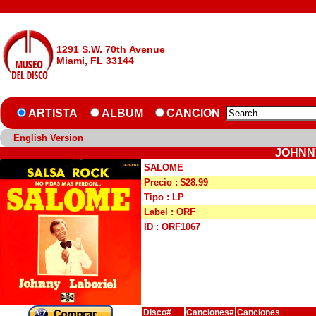
1291 S.W. 70th Avenue
Miami, FL 33144
ARTISTA
ALBUM
CANCION
English Version
JOHNN
SALOME
Precio : $28.99
Tipo : LP
Label : ORF
ID : ORF1067
Disco#
Canciones#
Canciones