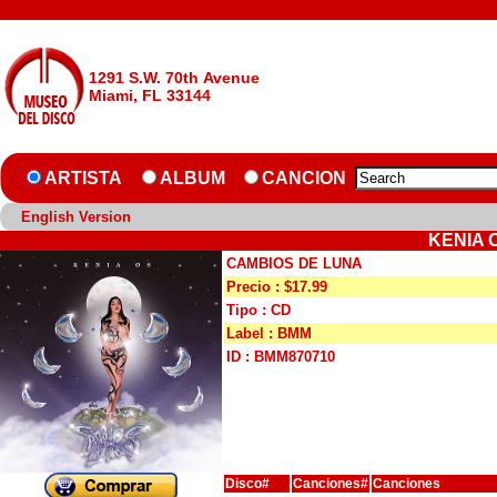
1291 S.W. 70th Avenue
Miami, FL 33144
ARTISTA
ALBUM
CANCION
English Version
KENIA 
CAMBIOS DE LUNA
Precio : $17.99
Tipo : CD
Label : BMM
ID : BMM870710
Disco#
Canciones#
Canciones