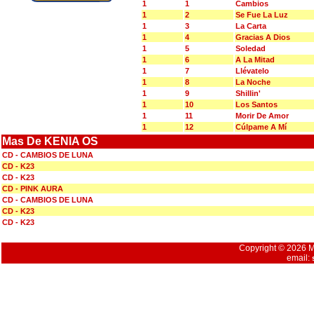
1
1
Cambios
1
2
Se Fue La Luz
1
3
La Carta
1
4
Gracias A Dios
1
5
Soledad
1
6
A La Mitad
1
7
Llévatelo
1
8
La Noche
1
9
Shillin'
1
10
Los Santos
1
11
Morir De Amor
1
12
Cúlpame A Mí
Mas De KENIA OS
CD - CAMBIOS DE LUNA
CD - K23
CD - K23
CD - PINK AURA
CD - CAMBIOS DE LUNA
CD - K23
CD - K23
Copyright © 2026 Mu
email: