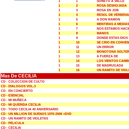
1
1
SONETO A VALLE
1
2
ROSA DESHOJADA
1
3
ROSA EN JOB
1
4
RESOL DE VERBENA
1
5
A DON RAMON
1
6
MENTIRAS A MEDIA
1
7
NOS ESTAMOS HACI
1
8
MANOS
1
9
DONDE ESTAS DIOS
1
10
SE CRIO EN CONVE
1
11
UN ERROR
1
12
MONOTONA SOLTE
1
13
A FUERZA DE
1
14
LOS VIENTOS CAMB
1
15
DE MADRUGADA
1
16
UN RAMITO DE VIOL
Mas De CECILIA
CD - COLECCION DE CULTO
CD - DIALOGOS VOL.3
CD - EN CONCIERTO
CD - ESENCIAL
CD - MI MUÑECA
CD - MI QUERIDA CECILIA
CD - TODO CECILIA 40 ANIVERSARIO
CD - UN MILLION DE SUENOS 1976-2006 +DVD
CD - UN RAMITO DE VIOLETAS
CD - PELICULA
CD - CECILIA