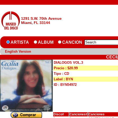
1291 S.W. 70th Avenue
Miami, FL 33144
ARTISTA
ALBUM
CANCION
English Version
CECIL
DIALOGOS VOL.3
Precio : $20.99
Tipo : CD
Label : BYN
ID : BYN54972
Disco#
Canciones#
Canciones