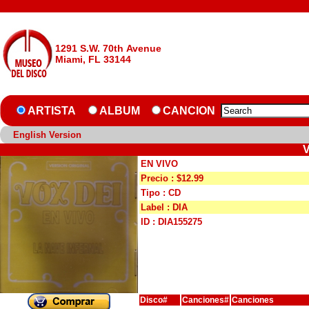
1291 S.W. 70th Avenue
Miami, FL 33144
ARTISTA
ALBUM
CANCION
English Version
V
EN VIVO
Precio : $12.99
Tipo : CD
Label : DIA
ID : DIA155275
Disco#
Canciones#
Canciones