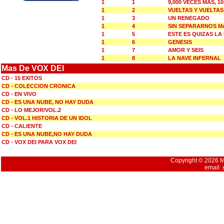
1
1
9,000 VECES MAS, 1
1
2
VUELTAS Y VUELTA
1
3
UN RENEGADO
1
4
SIN SEPARARNOS M
1
5
ESTE ES QUIZAS LA
1
6
GENESIS
1
7
AMOR Y SEIS
1
8
LA NAVE INFERNAL
Mas De VOX DEI
CD - 15 EXITOS
CD - COLECCION CRONICA
CD - EN VIVO
CD - ES UNA NUBE, NO HAY DUDA
CD - LO MEJOR/VOL.2
CD - VOL.1 HISTORIA DE UN IDOL
CD - CALIENTE
CD - ES UNA NUBE,NO HAY DUDA
CD - VOX DEI PARA VOX DEI
Copyright © 2026 Mu
email: