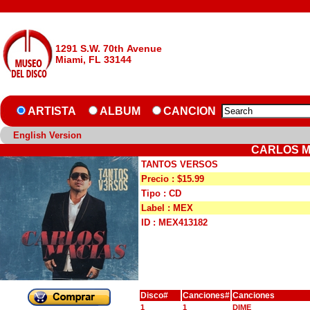
1291 S.W. 70th Avenue
Miami, FL 33144
ARTISTA
ALBUM
CANCION
English Version
CARLOS M
TANTOS VERSOS
Precio : $15.99
Tipo : CD
Label : MEX
ID : MEX413182
Disco#
Canciones#
Canciones
1
1
DIME