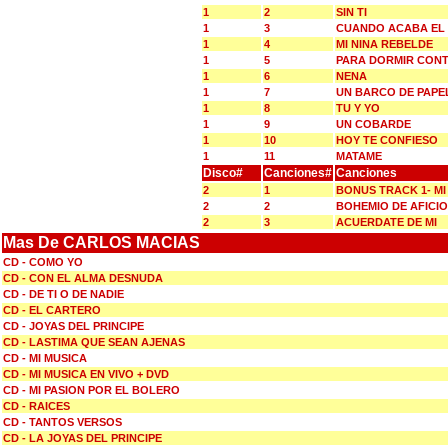
1
2
SIN TI
1
3
CUANDO ACABA EL
1
4
MI NINA REBELDE
1
5
PARA DORMIR CON
1
6
NENA
1
7
UN BARCO DE PAPE
1
8
TU Y YO
1
9
UN COBARDE
1
10
HOY TE CONFIESO
1
11
MATAME
Disco#
Canciones#
Canciones
2
1
BONUS TRACK 1- MI
2
2
BOHEMIO DE AFICI
2
3
ACUERDATE DE MI
Mas De CARLOS MACIAS
CD - COMO YO
CD - CON EL ALMA DESNUDA
CD - DE TI O DE NADIE
CD - EL CARTERO
CD - JOYAS DEL PRINCIPE
CD - LASTIMA QUE SEAN AJENAS
CD - MI MUSICA
CD - MI MUSICA EN VIVO + DVD
CD - MI PASION POR EL BOLERO
CD - RAICES
CD - TANTOS VERSOS
CD - LA JOYAS DEL PRINCIPE